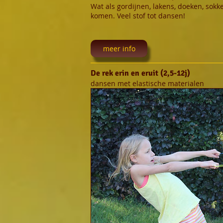
Wat als gordijnen, lakens, doeken, sokken
komen. Veel stof tot dansen!
meer info
De rek erin en eruit (2,5-12j)
dansen met elastische materialen