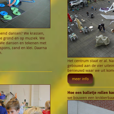
enend dansen? We krassen,
 de grond en op muziek. We
 We dansen en tekenen met
 spons, zand en klei. Daarna
n.
Het centrum staat er al. Na
gebouwd aan de vier uitein
benieuwd waar we uit kom
meer info
Hoe een balletje rollen ka
we bouwen een knikkerbaa