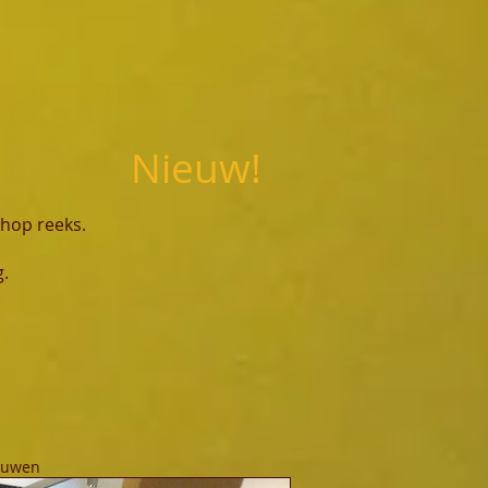
Nieuw!
shop reeks.
g.
bouwen