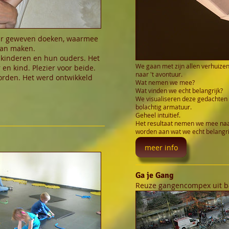
air geweven doeken, waarmee
kan maken.
n kinderen en hun ouders. Het
We gaan met zijn allen verhuize
 en kind. Plezier voor beide.
naar 't avontuur.
orden. Het werd ontwikkeld
Wat nemen we mee?
Wat vinden we echt belangrijk?
We visualiseren deze gedachten
bolachtig armatuur.
Geheel intuïtief.
Het resultaat nemen we mee naar
worden aan wat we echt belangrij
meer info
Ga je Gang
Reuze gangencompex uit 