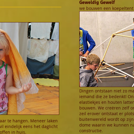
Geweldig Gewelf
we bouwen een koepeltent
Dingen ontstaan niet zo maar
iemand die ze bedenkt! Ont
elastiekjes en houten latt
bouwen. We creëren zelf o
zeil erover ontstaat er plo
buitenwereld wordt op zij
maar te hangen. Meneer laken
dome waarin we kunnen na
wil eindelijk eens het daglicht
constructie.
offen in huis.