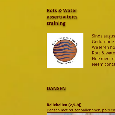
Rots & Water
assertiviteit
s
training
Sinds augus
Gedurende d
We leren ho
Rots & wate
Hoe meer er
Neem conta
DANSEN
Rollebollen (2,5-9j)
Dansen met reuzenballonnnen, poi’s en