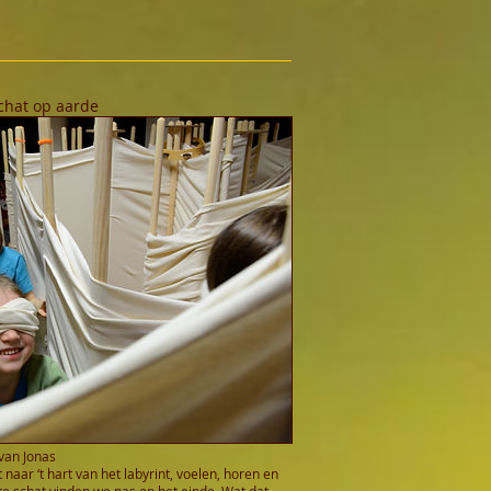
chat op aarde
 van Jonas
 naar ‘t hart van het labyrint, voelen, horen en
te schat vinden we pas op het einde. Wat dat