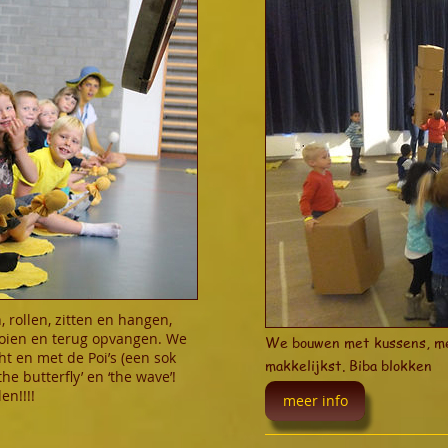
 rollen, zitten en hangen,
oien en terug opvangen. We
We bouwen met kussens, me
t en met de Poi’s (een sok
makkelijkst. Biba blokken
he butterfly’ en ‘the wave’!
n!!!!
meer info