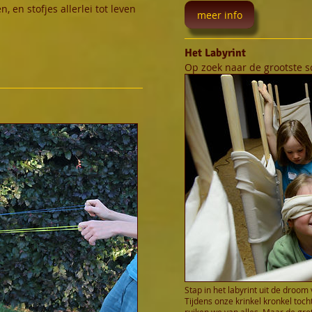
, en stofjes allerlei tot leven
meer info
Het Labyrint
Op zoek naar de grootste s
Stap in het labyrint uit de droom
Tijdens onze krinkel kronkel tocht
ruiken we van alles. Maar de gro