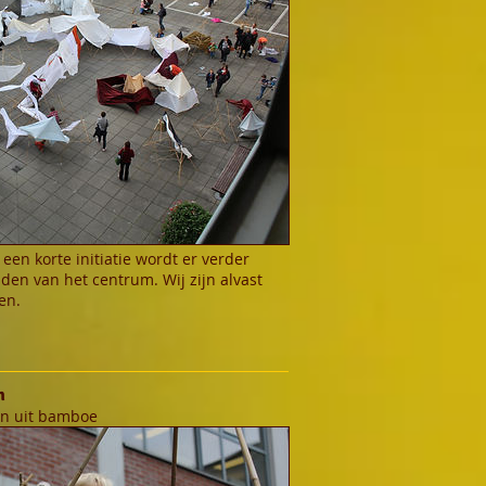
 een korte initiatie wordt er verder
den van het centrum. Wij zijn alvast
en.
n
n uit bamboe