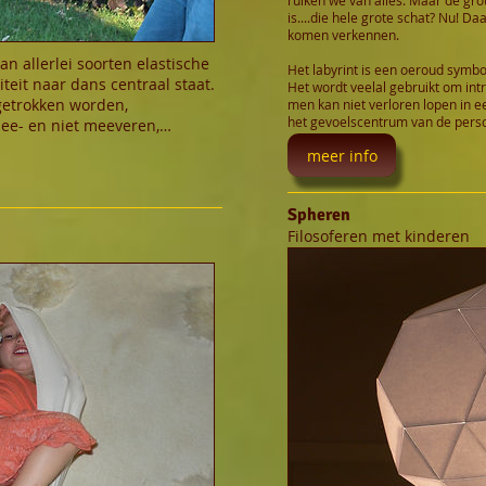
is....die hele grote schat? Nu! Da
komen verkennen.
n allerlei soorten elastische
Het labyrint is een oeroud symboo
teit naar dans centraal staat.
Het wordt veelal gebruikt om int
getrokken worden,
men kan niet verloren lopen in ee
het gevoelscentrum van de persoo
ee- en niet meeveren,…
meer info
Spheren
Filosoferen met kinderen