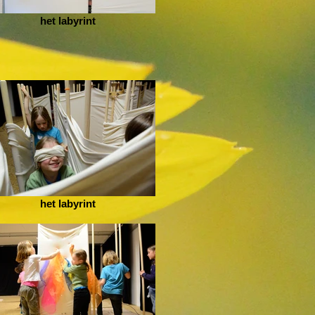
het labyrint
het labyrint