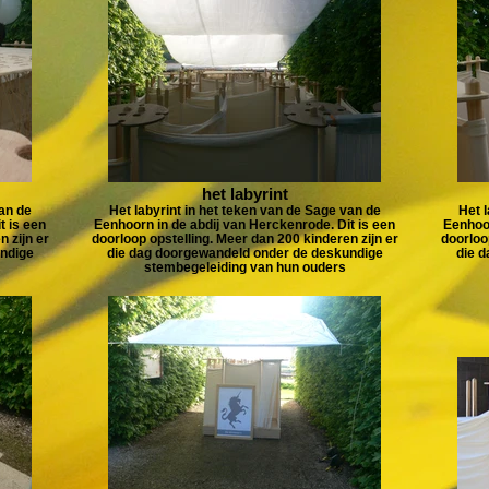
het labyrint
van de
Het labyrint in het teken van de Sage van de
Het l
t is een
Eenhoorn in de abdij van Herckenrode. Dit is een
Eenhoor
 zijn er
doorloop opstelling. Meer dan 200 kinderen zijn er
doorloo
ndige
die dag doorgewandeld onder de deskundige
die 
stembegeleiding van hun ouders