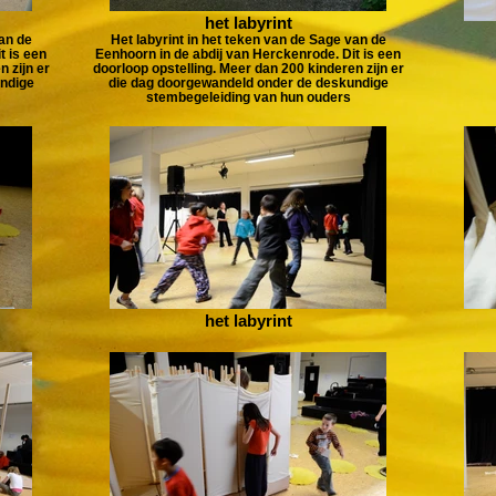
het labyrint
van de
Het labyrint in het teken van de Sage van de
t is een
Eenhoorn in de abdij van Herckenrode. Dit is een
 zijn er
doorloop opstelling. Meer dan 200 kinderen zijn er
ndige
die dag doorgewandeld onder de deskundige
stembegeleiding van hun ouders
het labyrint