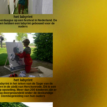
het labyrint
rdaagse op een festival in Nederland. De
en hebben een labyrint gebouwd voor de
ouders
het labyrint
abyrint in het teken van de Sage van de
n in de abdij van Herckenrode. Dit is een
p opstelling. Meer dan 200 kinderen zijn er
dag doorgewandeld onder de deskundige
stembegeleiding van hun ouders