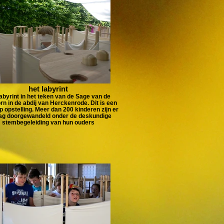
het labyrint
abyrint in het teken van de Sage van de
n in de abdij van Herckenrode. Dit is een
p opstelling. Meer dan 200 kinderen zijn er
dag doorgewandeld onder de deskundige
stembegeleiding van hun ouders