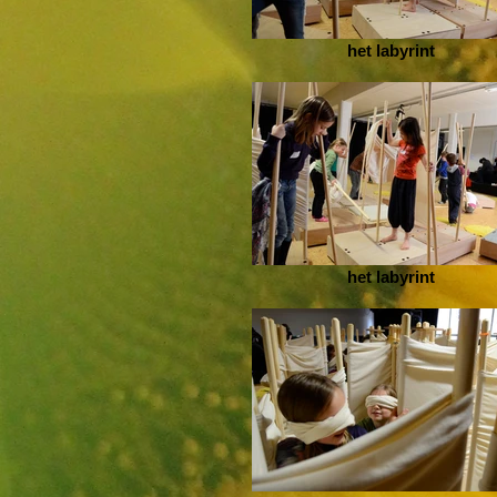
het labyrint
het labyrint