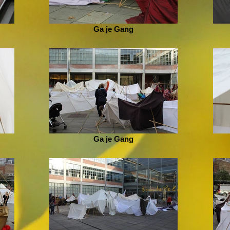
Ga je Gang
Ga je Gang