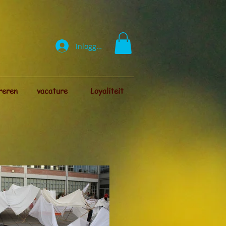
Inloggen
reren
vacature
Loyaliteit