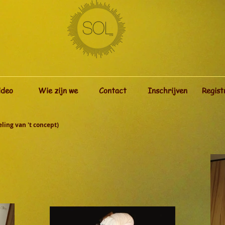
ideo
Wie zijn we
Contact
Inschrijven
Regist
ling van 't concept)