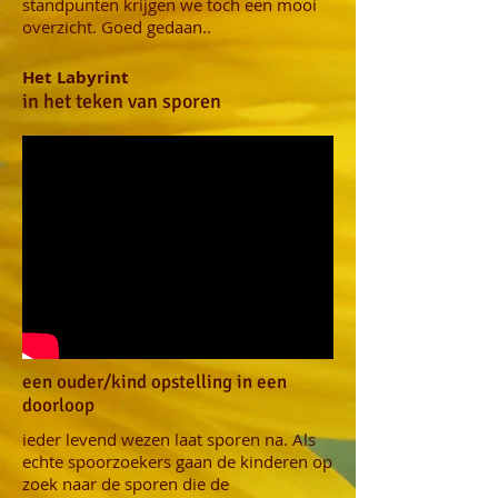
standpunten krijgen we toch een mooi
overzicht. Goed gedaan..
Het Labyrint
in het teken van sporen
een ouder/kind opstelling in een
doorloop
ieder levend wezen laat sporen na. Als
echte spoorzoekers gaan de kinderen op
zoek naar de sporen die de