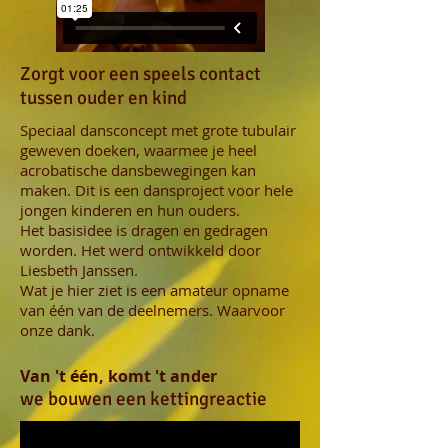
Zorgt voor een speels contact
tussen ouder en kind
Speciaal dansconcept met grote tubulair
geweven doeken, waarmee je heel
acrobatische dansbewegingen kan
maken. Dit is een dansproject voor hele
jongen kinderen en hun ouders.
Het basisidee is dragen en gedragen
worden. Het werd ontwikkeld door
Liesbeth Janssen.
Wat je hier ziet is een amateur opname
van één van de deelnemers. Waarvoor
onze dank.
Van 't één, komt 't ander
we bouwen een kettingreactie