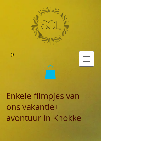
Enkele filmpjes van
ons vakantie+
avontuur in Knokke