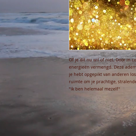
Of je dit nu wil of niet. Door i
energieën vermengd. Deze ademse
je hebt opgepikt van anderen los
ruimte om je prachtige, stralende 
"Ik ben helemaal mezelf"
Webmaster Login