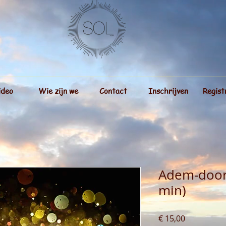
ideo
Wie zijn we
Contact
Inschrijven
Regist
Adem-door 
min)
Prijs
€ 15,00