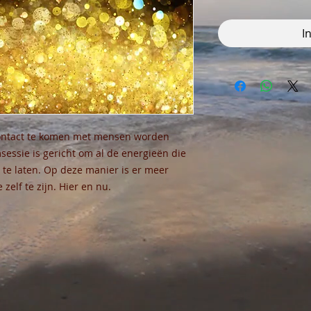
I
n contact te komen met mensen worden
ssie is gericht om al de energieën die
 te laten. Op deze manier is er meer
zelf te zijn. Hier en nu.