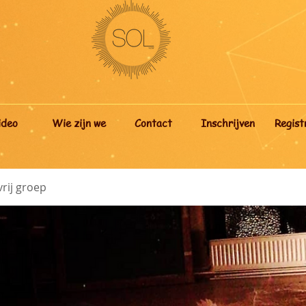
ideo
Wie zijn we
Contact
Inschrijven
Regist
rij groep