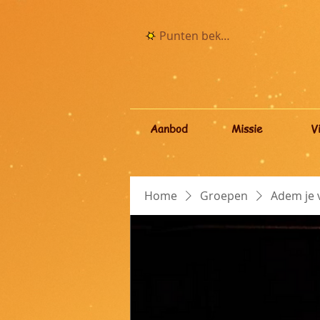
Punten bekijken
Aanbod
Missie
V
Home
Groepen
Adem je v