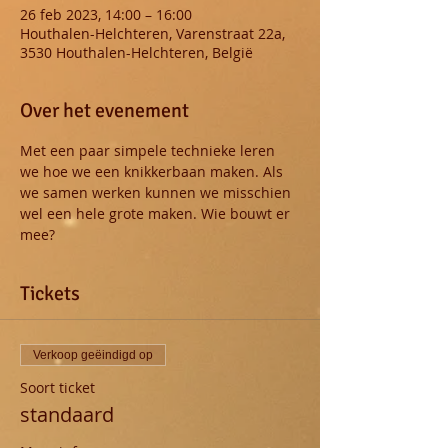
26 feb 2023, 14:00 – 16:00
Houthalen-Helchteren, Varenstraat 22a,
3530 Houthalen-Helchteren, België
Over het evenement
Met een paar simpele technieke leren 
we hoe we een knikkerbaan maken. Als 
we samen werken kunnen we misschien 
wel een hele grote maken. Wie bouwt er 
mee?
Tickets
Verkoop geëindigd op
Soort ticket
standaard