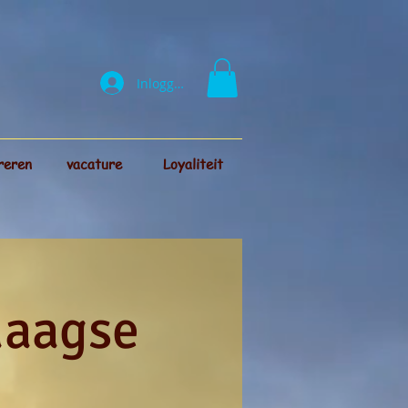
Inloggen
reren
vacature
Loyaliteit
daagse