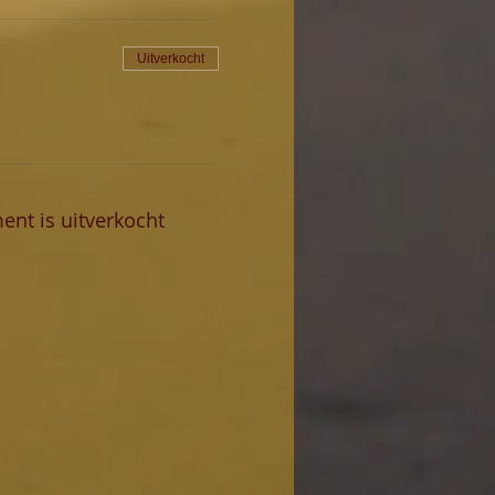
Uitverkocht
ent is uitverkocht