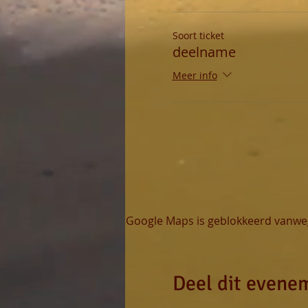
Soort ticket
deelname
Meer info
Google Maps is geblokkeerd vanwege
Deel dit evene