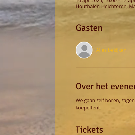
10 apr 2024, 10:00 – 12 ap
Houthalen-Helchteren, Ma
Gasten
Alles bekijken
Over het even
We gaan zelf boren, zagen
koepeltent.
Tickets