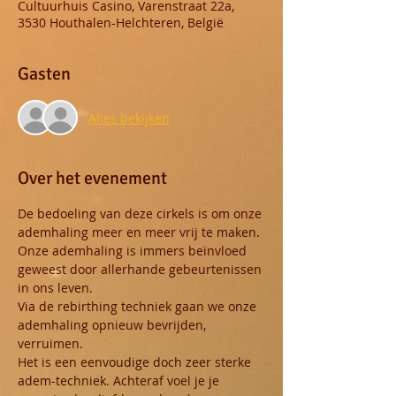
Cultuurhuis Casino, Varenstraat 22a,
3530 Houthalen-Helchteren, België
Gasten
Alles bekijken
Over het evenement
De bedoeling van deze cirkels is om onze 
ademhaling meer en meer vrij te maken.
Onze ademhaling is immers beïnvloed 
geweest door allerhande gebeurtenissen 
in ons leven. 
Via de rebirthing techniek gaan we onze 
ademhaling opnieuw bevrijden, 
verruimen.
Het is een eenvoudige doch zeer sterke 
adem-techniek. Achteraf voel je je 