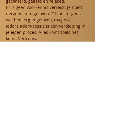
gecenterd, geliefd en relaxed. 
Er is geen voorkennis verreist. Je hoeft 
nergens in te geloven. Of juist ergens 
wel heel erg in geloven, mag ook.
Iedere adem-sessie is een verdieping in 
je eigen proces. Alles komt zoals het 
komt. Vertrouw.
Tickets
Verkoop geëindigd op
Soort ticket
standaard ticket
Meer info
Prijs
€ 35,00