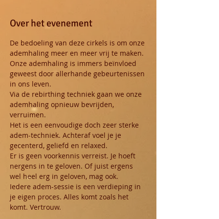
Over het evenement
De bedoeling van deze cirkels is om onze 
ademhaling meer en meer vrij te maken.
Onze ademhaling is immers beïnvloed 
geweest door allerhande gebeurtenissen 
in ons leven. 
Via de rebirthing techniek gaan we onze 
ademhaling opnieuw bevrijden, 
verruimen.
Het is een eenvoudige doch zeer sterke 
adem-techniek. Achteraf voel je je 
gecenterd, geliefd en relaxed. 
Er is geen voorkennis verreist. Je hoeft 
nergens in te geloven. Of juist ergens 
wel heel erg in geloven, mag ook.
Iedere adem-sessie is een verdieping in 
je eigen proces. Alles komt zoals het 
komt. Vertrouw.