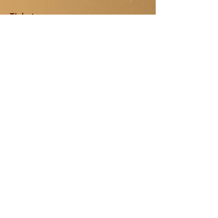
Tickets
Verkoop geëindigd op
Soort ticket
standaard ticket
Meer info
Prijs
€ 35,00
Deel dit evenement