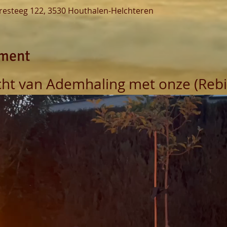
eresteeg 122, 3530 Houthalen-Helchteren
ement
ht van Ademhaling met onze (Rebir