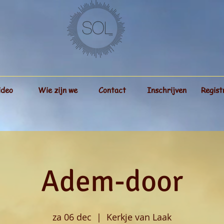
ideo
Wie zijn we
Contact
Inschrijven
Regist
Adem-door
za 06 dec
  |  
Kerkje van Laak