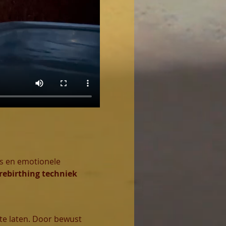
s en emotionele 
rebirthing techniek
te laten. Door bewust 