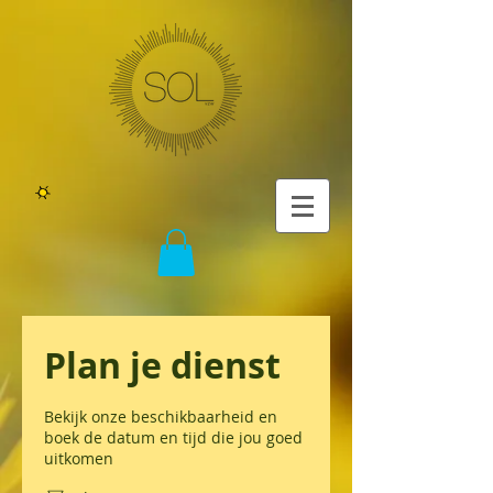
Plan je dienst
Bekijk onze beschikbaarheid en
boek de datum en tijd die jou goed
uitkomen