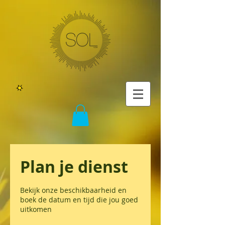
Plan je dienst
Bekijk onze beschikbaarheid en
boek de datum en tijd die jou goed
uitkomen