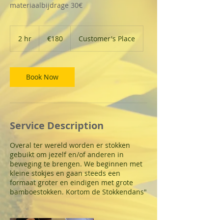
materiaalbijdrage 30€
180
euros
2 hr
2
€180
Customer's Place
h
r
Book Now
Service Description
Overal ter wereld worden er stokken
gebuikt om jezelf en/of anderen in
beweging te brengen. We beginnen met
kleine stokjes en gaan steeds een
formaat groter en eindigen met grote
bamboestokken. Kortom de Stokkendans"