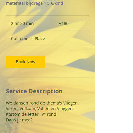
materiaal bijdrage 1,5 €/kind
180
euros
2 hr 30 min
2
€180
h
r
Customer's Place
3
0
m
i
Book Now
n
Service Description
We dansen rond de thema's Vliegen,
Veren, Vulkaan, Vallen en Vlaggen.
Kortom de letter "V" rond.
Dans je mee?