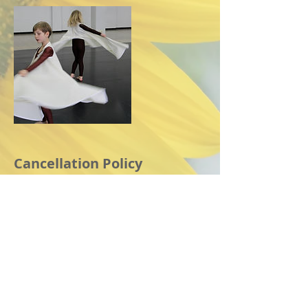
Cancellation Policy
U ontvangt onze annulering voorwaarde
na de reservering.
U kan dan alsnog kiezen of u wenst te
Contact Details