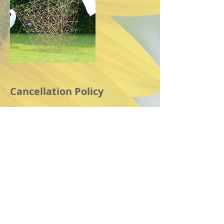
Cancellation Policy
U ontvangt onze annulering voorwaarde
na de reservering.
U kan dan alsnog kiezen of u wenst te
Contact Details
+ 0477 422 790
info@solvzw.be
SOLvzw, Maartenhoek 37, Houthalen-