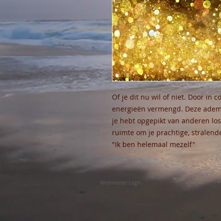
Of je dit nu wil of niet. Door i
energieën vermengd. Deze ademse
je hebt opgepikt van anderen los
ruimte om je prachtige, stralende 
"Ik ben helemaal mezelf"
Webmaster Login