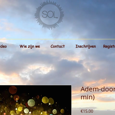
ideo
Wie zijn we
Contact
Inschrijven
Regist
Adem-door 
min)
Price
€15.00