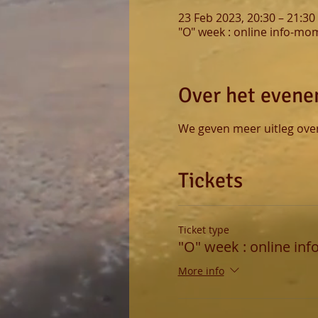
23 Feb 2023, 20:30 – 21:30
"O" week : online info-mo
Over het even
We geven meer uitleg over
Tickets
Ticket type
"O" week : online inf
More info