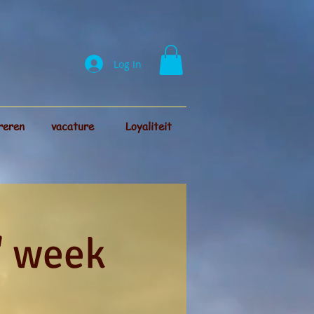
Log In
reren
vacature
Loyaliteit
" week