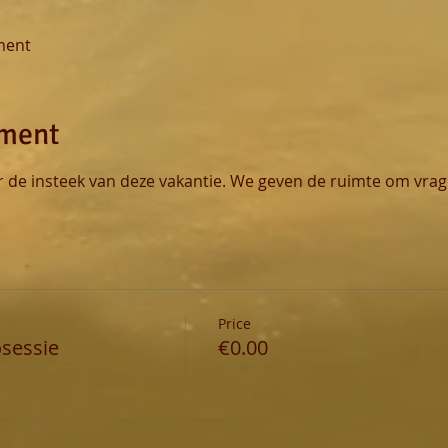
ment
ement
 de insteek van deze vakantie. We geven de ruimte om vrage
Price
osessie
€0.00