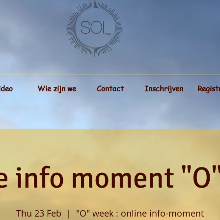
ideo
Wie zijn we
Contact
Inschrijven
Regist
e info moment "O
Thu 23 Feb
  |  
"O" week : online info-moment