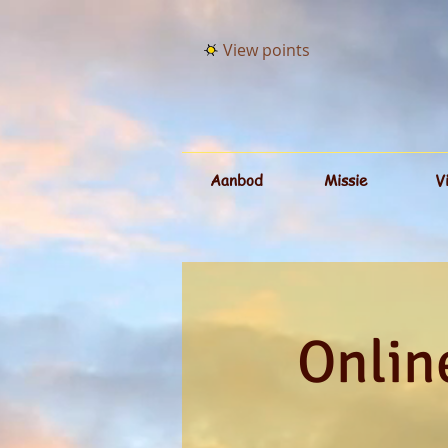
View points
Aanbod
Missie
V
Onlin