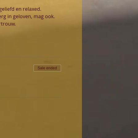
eliefd en relaxed. 
 erg in geloven, mag ook.
rtrouw.
Sale ended