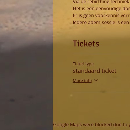
Via de rebirthing technie
Het is een eenvoudige doch
Er is geen voorkennis verre
Iedere adem-sessie is een 
Tickets
Ticket type
standaard ticket
More info
Google Maps were blocked due to yo