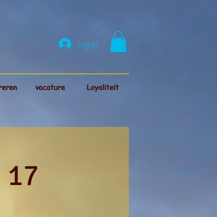
Log In
reren
vacature
Loyaliteit
g 17