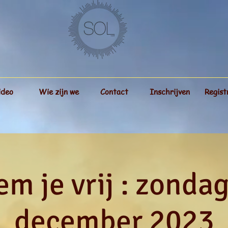
ideo
Wie zijn we
Contact
Inschrijven
Regist
m je vrij : zonda
december 2023