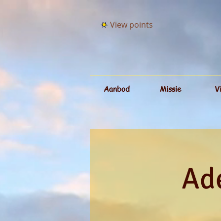
View points
Aanbod
Missie
V
Ade