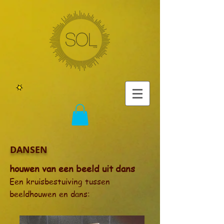
DANSEN
houwen van een beeld uit dans
Een kruisbestuiving tussen
beeldhouwen en dans: