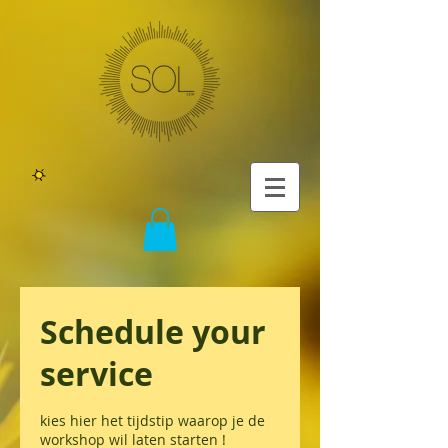
Schedule your
service
kies hier het tijdstip waarop je de
workshop wil laten starten !