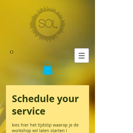
Schedule your
service
kies hier het tijdstip waarop je de
workshop wil laten starten !